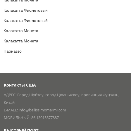
Калакатта Фиолетовый
Калакатта Фиолетовый
Калакатта Монета
Калакатта Монета
Паоназзо
Контакты США
АДРЕС: Город Шуйтоу, город Цюаньчжоу, провинция Фуцзянь,
Китай
E-MALL:
info@bellissimomarmi.com
МОБИЛЬНЫЙ:
86 13015877887
БЫСТРЫЙ ПОРТ